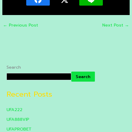
←
Previous Post
Next Post
→
Search
Search
Recent Posts
UFA222
UFA888VIP
UFAPROBET