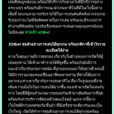
เล่นที่สมบูรณ์แบบ พร้อมให้บริการกับทางเว็บที่มีบริการอย่าง
ครบวงจร พร้อมกับมีการแนะนำเกมคาสิโนที่มีในเว็บนี้อย่าง
เต็มที่ ทุกเกมสามารถรับรายได้ในการเล่นทันทีหลังจากจบเกม
รับรองว่าจะไม่มีข้อผิดพลาดในการเล่น พร้อมจะมีระบบการ
ทำงานที่ทันสมัย รองรับเรื่องของการเล่นผ่านทุกอุปกรณ์แบบ
ไม่มีสะดุด
ทางเข้า x24bet
X24bet
ชมตัวอย่างการเล่นได้ทุกเกม พร้อมกติกาที่เข้าใจราย
ละเอียดได้ง่าย
ทางเว็บคุณภาพมีการต่อรอง เกี่ยวกับในด้านของการเปิดให้ผู้
เล่นทุกท่าน ได้เข้ามาทำรายได้ที่สูงขึ้น พร้อมกับยังมีการ
แนะนำเกี่ยวกับเกมการพนัน ที่ถูกออกแบบมาให้อย่างดี ตอนนี้
ได้มีการรวมกลุ่มของเซียนอาชีพหลายท่าน ที่ต่างก็ต้องการ
อยากจะเสาะหาเกี่ยวกับการเล่นคาสิโน ที่มาในรูปแบบที่ง่าย
เพิ่มความมั่นใจในการเล่นได้มากขึ้น ลองเข้ามาเปิดใจเล่นกับ
ทาง
โดยที่มีผู้คนจำนวนมากทยอยกันเข้ามาเดิมพันมากที่สุด
พร้อมกับการบริการที่ค่อนข้างตอบโจทย์ นอกจากนี้ทาง
เว็บไซต์อีก1แพลตฟอร์มชั้นนำ ที่มีเครือข่ายเดียวกันและเป็น
เว็บใหญ่ เปิดให้ทำการชมตัวอย่างการเล่นได้ทุกเกมพร้อม