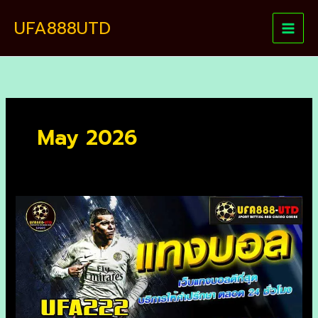
Skip
UFA888UTD
to
content
May 2026
UFA222