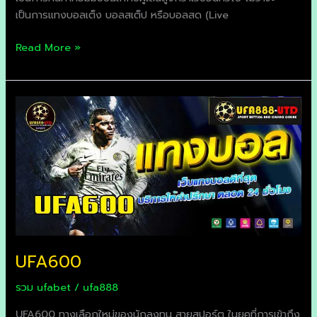
เป็นการแทงบอลเต็ง บอลสเต็ป หรือบอลสด (Live
Read More »
UFA600
UFA600
รวม ufabet
/
ufa888
UFA600 ทางเลือกใหม่ของนักลงทุน สายสปอร์ต ในยุคที่การเข้าถึง