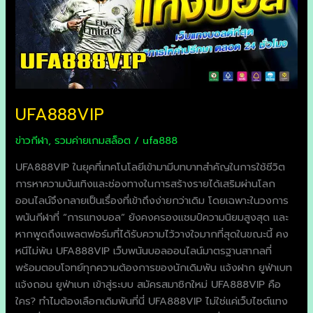
UFA888VIP
ข่าวกีฬา
,
รวมค่ายเกมสล็อต
/
ufa888
UFA888VIP ในยุคที่เทคโนโลยีเข้ามามีบทบาทสำคัญในการใช้ชีวิต
การหาความบันเทิงและช่องทางในการสร้างรายได้เสริมผ่านโลก
ออนไลน์จึงกลายเป็นเรื่องที่เข้าถึงง่ายกว่าเดิม โดยเฉพาะในวงการ
พนันกีฬาที่ “การแทงบอล” ยังคงครองแชมป์ความนิยมสูงสุด และ
หากพูดถึงแพลตฟอร์มที่ได้รับความไว้วางใจมากที่สุดในขณะนี้ คง
หนีไม่พ้น UFA888VIP เว็บพนันบอลออนไลน์มาตรฐานสากลที่
พร้อมตอบโจทย์ทุกความต้องการของนักเดิมพัน แจ้งฝาก ยูฟ่าเบท
แจ้งถอน ยูฟ่าเบท เข้าสู่ระบบ สมัครสมาชิกใหม่ UFA888VIP คือ
ใคร? ทำไมต้องเลือกเดิมพันที่นี่ UFA888VIP ไม่ใช่แค่เว็บไซต์แทง