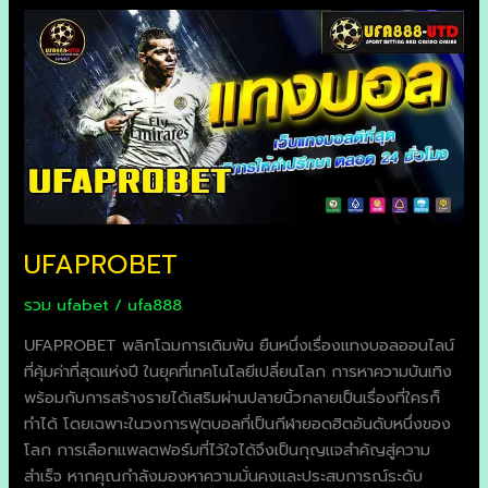
UFAPROBET
UFAPROBET
รวม ufabet
/
ufa888
UFAPROBET พลิกโฉมการเดิมพัน ยืนหนึ่งเรื่องแทงบอลออนไลน์
ที่คุ้มค่าที่สุดแห่งปี ในยุคที่เทคโนโลยีเปลี่ยนโลก การหาความบันเทิง
พร้อมกับการสร้างรายได้เสริมผ่านปลายนิ้วกลายเป็นเรื่องที่ใครก็
ทำได้ โดยเฉพาะในวงการฟุตบอลที่เป็นกีฬายอดฮิตอันดับหนึ่งของ
โลก การเลือกแพลตฟอร์มที่ไว้ใจได้จึงเป็นกุญแจสำคัญสู่ความ
สำเร็จ หากคุณกำลังมองหาความมั่นคงและประสบการณ์ระดับ