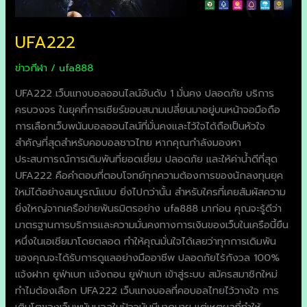
UFA222
ข่าวกีฬา
/
ufa888
UFA222 เว็บแทงบอลออนไลน์อันดับ 1 มั่นคง ปลอดภัย บริการ
ครบวงจร ในยุคที่การเชียร์ขอบสนามเปลี่ยนมาอยู่บนหน้าจอมือถือ
การเลือกเว็บพนันบอลออนไลน์ที่มั่นคงและไว้ใจได้ถือเป็นหัวใจ
สำคัญที่สุดสำหรับคอบอลชาวไทย หากคุณกำลังมองหา
ประสบการณ์การเดิมพันที่ยอดเยี่ยม ปลอดภัย และให้ค่าน้ำดีที่สุด
UFA222 คือคำตอบที่ตอบโจทย์ทุกความต้องการของนักลงทุนยุค
ใหม่ได้อย่างสมบูรณ์แบบ ยิ่งไปกว่านั้น สำหรับใครที่เคยสัมผัสความ
ยิ่งใหญ่จากเครือข่ายพันธมิตรอย่าง ufa888 มาก่อน คุณจะรู้ดีว่า
มาตรฐานการบริการและความมั่นคงทางการเงินของเว็บในเครือนี้ยืน
หนึ่งในเอเชียมาโดยตลอด ทำให้คุณมั่นใจได้เลยว่าทุกการเดิมพัน
ของคุณจะได้รับการดูแลอย่างมืออาชีพ ปลอดภัยไร้กังวล 100%
แจ้งฝาก ยูฟ่าเบท แจ้งถอน ยูฟ่าเบท เข้าสู่ระบบ สมัครสมาชิกใหม่
ทำไมต้องเลือก UFA222 เว็บแทงบอลที่คอบอลไทยไว้วางใจ การ