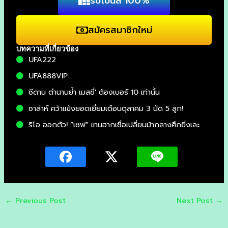
รับโบนัส 100%
สมัครสมาชิกใหม่
บทความที่เกี่ยวข้อง
UFA222
UFA888VIP
ซีดาน ตำนานย้ำ เมสซี่' ต้องเบอร์ 10 เท่านั้น
ซาล่าห์ คว้าแข้งยอดเยี่ยมเดือนตุลาคม 3 นัด 5 ลูก!
ริโอ ออกตัว! “เซฟ” เทนฮากเชื่อเปลี่ยนม้ากลางศึกยิ่งเละ
←
Previous Post
Next Post
→