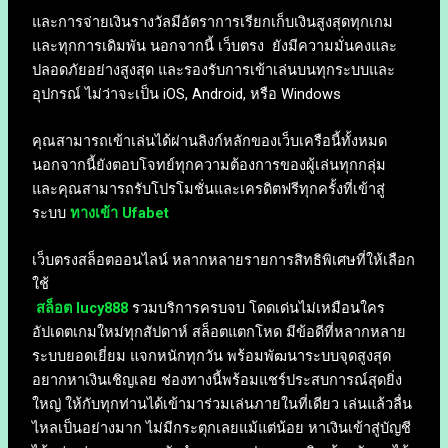
และการจ่ายเงินรางวัลมีอัตราการเรียกเก็บเงินสูงสุดทุกเกม
และทุกการเดิมพัน นอกจากนี้ เว็บตรง ยังมีความมั่นคงและ
ปลอดภัยอย่างสูงสุด และรองรับการเข้าเล่นบนทุกระบบและ
อุปกรณ์ ไม่ว่าจะเป็น iOS, Android, หรือ Windows
คุณสามารถเข้าเล่นได้ผ่านลิงก์หลักของเว็บเครือนี้ทั้งหมด
นอกจากนี้ยังตอบโจทย์ทุกความต้องการของผู้เล่นทุกกลุ่ม
และคุณสามารถรับโปรโมชั่นและเครดิตฟรีทุกครั้งที่เข้าสู่
ระบบ
ทางเข้า Ufabet
เว็บตรงสล็อตออนไลน์ หลากหลายรายการสิทธิพิเศษที่ให้เลือก
ใช้
สล็อต lucy888
รวมบริการครบจบ โดดเด่นไม่เหมือนใคร
อัปเดตเกมใหม่ทุกสัปดาห์ สล็อตแตกโหด มีข้อดีที่หลากหลาย
ระบบยอดเยี่ยม แจกหนักทุกวัน พร้อมพัฒนาระบบจุดสูงสุด
อยากหาเงินเชิญเลย ช่องทางนี้พร้อมแชร์ประสบการณ์สุดยิ่ง
ใหญ่ ให้กับทุกท่านได้เข้ามาร่วมเล่นภายในที่เดียว เล่นแล้วลื่น
ไหลเป็นอย่างมาก ไม่มีกระตุกเลยแม้แต่น้อย หาเงินเข้าสู่บัญชี