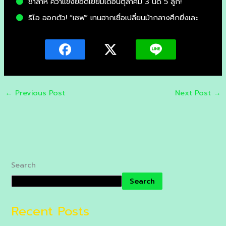
ซาล่าห์ คว้าแข้งยอดเยี่ยมเดือนตุลาคม 3 นัด 5 ลูก!
ริโอ ออกตัว! “เซฟ” เทนฮากเชื่อเปลี่ยนม้ากลางศึกยิ่งเละ
←
Previous Post
Next Post
→
Search
Search
Recent Posts