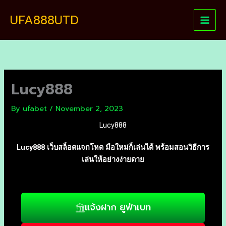
Skip
UFA888UTD
to
content
Lucy888
By
ufabet
/
November 2, 2023
Lucy888
Lucy888 เว็บสล็อตแจกโหด มือใหม่ก็เล่นได้ พร้อมสอนวิธีการ
เล่นให้อย่างง่ายดาย
แจ้งฝาก ยูฟ่าเบท