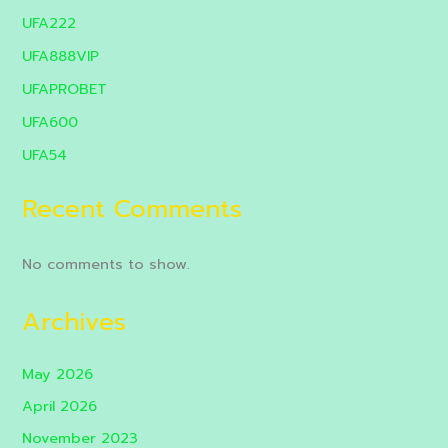
UFA222
UFA888VIP
UFAPROBET
UFA600
UFA54
Recent Comments
No comments to show.
Archives
May 2026
April 2026
November 2023