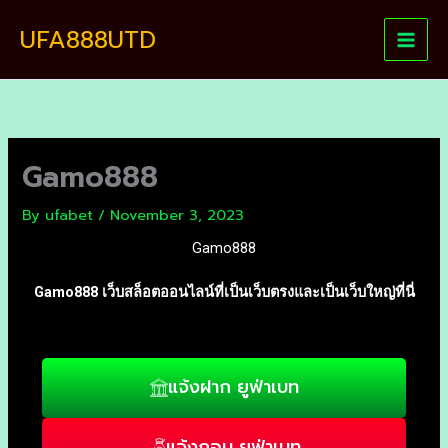
Skip
UFA888UTD
to
content
Gamo888
By
ufabet
/
November 3, 2023
Gamo888
Gamo888 เว็บสล็อตออนไลน์ที่เป็นเว็บตรงและเป็นเว็บใหญ่ที่นี่
แจ้งฝาก ยูฟ่าเบท
แจ้งถอน ยูฟ่าเบท