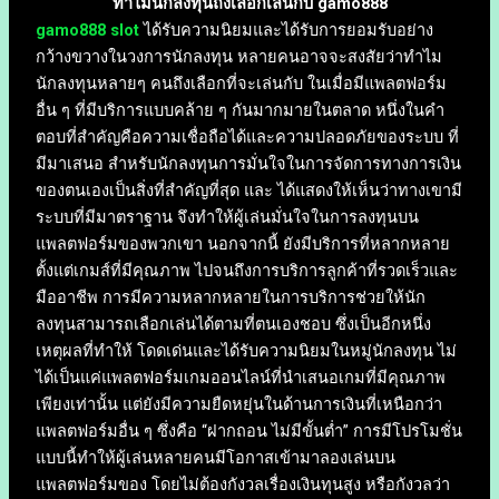
ทำไมนักลงทุนถึงเลือกเล่นกับ
gamo888
gamo888 slot
ได้รับความนิยมและได้รับการยอมรับอย่าง
กว้างขวางในวงการนักลงทุน หลายคนอาจจะสงสัยว่าทำไม
นักลงทุนหลายๆ คนถึงเลือกที่จะเล่นกับ ในเมื่อมีแพลตฟอร์ม
อื่น ๆ ที่มีบริการแบบคล้าย ๆ กันมากมายในตลาด หนึ่งในคำ
ตอบที่สำคัญคือความเชื่อถือได้และความปลอดภัยของระบบ ที่
มีมาเสนอ สำหรับนักลงทุนการมั่นใจในการจัดการทางการเงิน
ของตนเองเป็นสิ่งที่สำคัญที่สุด และ ได้แสดงให้เห็นว่าทางเขามี
ระบบที่มีมาตราฐาน จึงทำให้ผู้เล่นมั่นใจในการลงทุนบน
แพลตฟอร์มของพวกเขา นอกจากนี้ ยังมีบริการที่หลากหลาย
ตั้งแต่เกมส์ที่มีคุณภาพ ไปจนถึงการบริการลูกค้าที่รวดเร็วและ
มืออาชีพ การมีความหลากหลายในการบริการช่วยให้นัก
ลงทุนสามารถเลือกเล่นได้ตามที่ตนเองชอบ ซึ่งเป็นอีกหนึ่ง
เหตุผลที่ทำให้ โดดเด่นและได้รับความนิยมในหมู่นักลงทุน ไม่
ได้เป็นแค่แพลตฟอร์มเกมออนไลน์ที่นำเสนอเกมที่มีคุณภาพ
เพียงเท่านั้น แต่ยังมีความยืดหยุ่นในด้านการเงินที่เหนือกว่า
แพลตฟอร์มอื่น ๆ ซึ่งคือ “ฝากถอน ไม่มีขั้นต่ำ” การมีโปรโมชั่น
แบบนี้ทำให้ผู้เล่นหลายคนมีโอกาสเข้ามาลองเล่นบน
แพลตฟอร์มของ โดยไม่ต้องกังวลเรื่องเงินทุนสูง หรือกังวลว่า