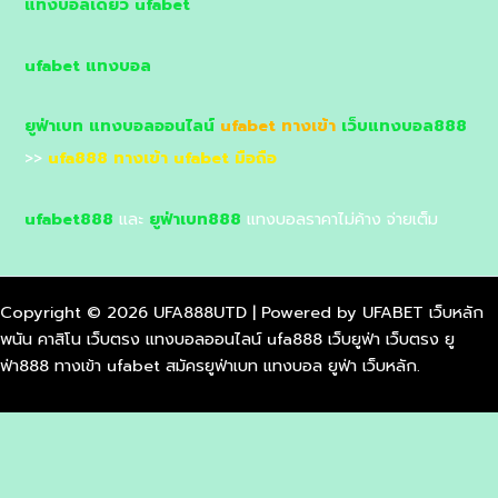
แทงบอลเดี่ยว ufabet
ufabet แทงบอล
ยูฟ่าเบท
แทงบอลออนไลน์
ufabet ทางเข้า
เว็บแทงบอล888
>>
ufa888 ทางเข้า ufabet มือถือ
ufabet888
และ
ยูฟ่าเบท888
แทงบอลราคาไม่ค้าง จ่ายเต็ม
Copyright © 2026 UFA888UTD | Powered by UFABET เว็บหลัก
พนัน คาสิโน เว็บตรง แทงบอลออนไลน์ ufa888 เว็บยูฟ่า เว็บตรง ยู
ฟ่า888 ทางเข้า ufabet สมัครยูฟ่าเบท แทงบอล ยูฟ่า เว็บหลัก.
bk8
แจ้งถอน
แจ้งฝาก