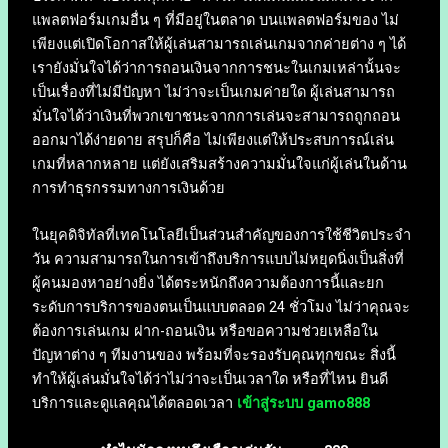
แพลตฟอร์มเกมอื่น ๆ ที่มีอยู่ในตลาด บนแพลตฟอร์มของ ไม่
เพียงแต่เปิดโอกาสให้ผู้เล่นสามารถเล่นเกมจากค่ายต่าง ๆ ได้
เรายังมั่นใจได้ว่าการถอนเงินจากการชนะในเกมเหล่านั้นจะ
เป็นเรื่องที่ไม่มีปัญหา ไม่ว่าจะเป็นเกมค่ายใด ผู้เล่นสามารถ
มั่นใจได้ว่าเงินที่พวกเขาชนะจากการเล่นจะสามารถถูกถอน
ออกมาได้ง่ายดาย สรุปก็คือ ไม่เพียงแต่ให้ประสบการณ์เล่น
เกมที่หลากหลาย แต่ยังเสริมสร้างความมั่นใจแก่ผู้เล่นในด้าน
การทำธุรกรรมทางการเงินด้วย
ในยุคดิจิทัลที่เทคโนโลยีเป็นส่วนสำคัญของการใช้ชีวิตประจำ
วัน ความสามารถในการเข้าถึงบริการแบบไม่หยุดนิ่งเป็นสิ่งที่
ผู้คนมองหาอย่างยิ่ง ได้ตระหนักถึงความต้องการนี้และยก
ระดับการบริการของตนเป็นแบบตลอด 24 ชั่วโมง ไม่ว่าคุณจะ
ต้องการเล่นเกม ฝาก-ถอนเงิน หรือขอความช่วยเหลือใน
ปัญหาต่าง ๆ ทีมงานของ พร้อมที่จะรองรับคุณทุกขณะ สิ่งนี้
ทำให้ผู้เล่นมั่นใจได้ว่าไม่ว่าจะเป็นเวลาใด หรือที่ไหน ยินดี
บริการและดูแลคุณได้ตลอดเวลา
เข้าสู่ระบบ gamo888