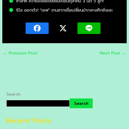
ซาล่าห์ คว้าแข้งยอดเยี่ยมเดือนตุลาคม 3 นัด 5 ลูก!
ริโอ ออกตัว! “เซฟ” เทนฮากเชื่อเปลี่ยนม้ากลางศึกยิ่งเละ
←
Previous Post
Next Post
→
Search
Search
Recent Posts