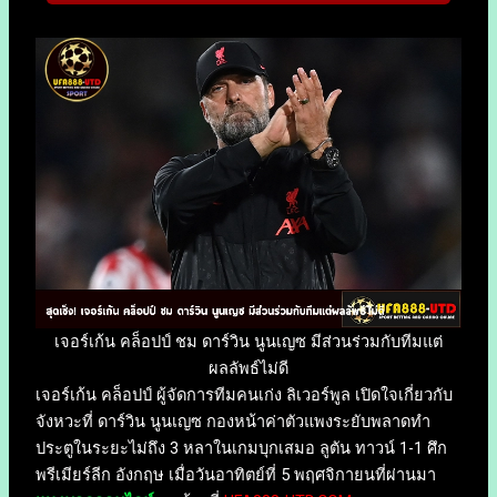
เจอร์เก้น คล็อปป์ ชม ดาร์วิน นูนเญซ มีส่วนร่วมกับทีมแต่
ผลลัพธ์ไม่ดี
เจอร์เก้น คล็อปป์ ผู้จัดการทีมคนเก่ง ลิเวอร์พูล เปิดใจเกี่ยวกับ
จังหวะที่ ดาร์วิน นูนเญซ กองหน้าค่าตัวแพงระยับพลาดทำ
ประตูในระยะไม่ถึง 3 หลาในเกมบุกเสมอ ลูตัน ทาวน์ 1-1 ศึก
พรีเมียร์ลีก อังกฤษ เมื่อวันอาทิตย์ที่ 5 พฤศจิกายนที่ผ่านมา