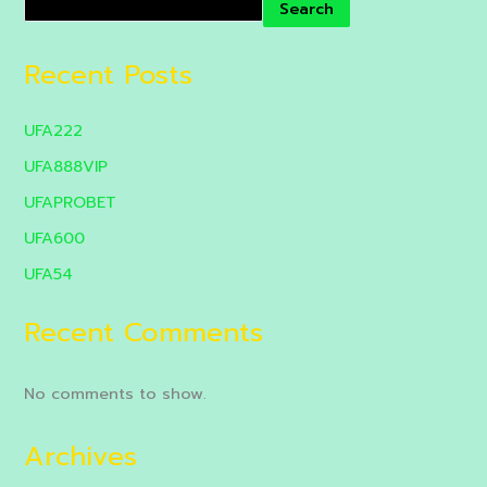
Search
Recent Posts
UFA222
UFA888VIP
UFAPROBET
UFA600
UFA54
Recent Comments
No comments to show.
Archives