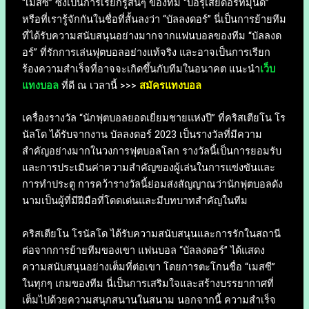
“เมสซี” ซึ่งเป็นการเรียกรู้สั้นๆ ของทีม “บอรุเสียดอร์ทมุนด”
หรือที่เรารู้จักกันในชื่อที่สั้นลงว่า “บัลลงดอร์” นี่เป็นการย้ายทีม
ที่ได้รับความสนับสนุนอย่างมากจากแฟนบอลของทีม “บัลลงด
อร์” ที่รักการเล่นฟุตบอลอย่างแท้จริง และอาจเป็นการเรียก
ร้องความสำเร็จที่อาจจะเกิดขึ้นกับทีมในอนาคต แนะนำ
เว็บ
แทงบอล
ที่ดี ณ เวลานี้ >>>
สมัครแทงบอล
เครื่องรางวัล “นักฟุตบอลยอดเยี่ยมชายแห่งปี” ที่คริสเตียโน โร
นัลโด ได้รับจากงาน บัลลงดอร์ 2023 เป็นรางวัลที่มีความ
สำคัญอย่างมากในวงการฟุตบอลโลก รางวัลนี้เป็นการยอมรับ
และการประเมินค่าความสำคัญของผู้เล่นในการแข่งขันและ
การทำประตู การคว้ารางวัลนี้ย่อมส่งสัญญาณว่านักฟุตบอลดัง
นามเป็นผู้ที่มีฝีมือที่โดดเด่นและมีบทบาทสำคัญในทีม
คริสเตียโน โรนัลโด ได้รับความสนับสนุนและการรักในสถานี
ต่อจากการย้ายทีมของเขา แฟนบอล “บัลลงดอร์” ได้แสดง
ความสนับสนุนอย่างเต็มที่ต่อเขา โดยการตะโกนชื่อ “เมสซี”
ในทุกๆ เกมของทีม นี่เป็นการเสริมใจและสร้างบรรยากาศที่
เต็มไปด้วยความสนุกสนานในสนาม นอกจากนี้ ความสำเร็จ