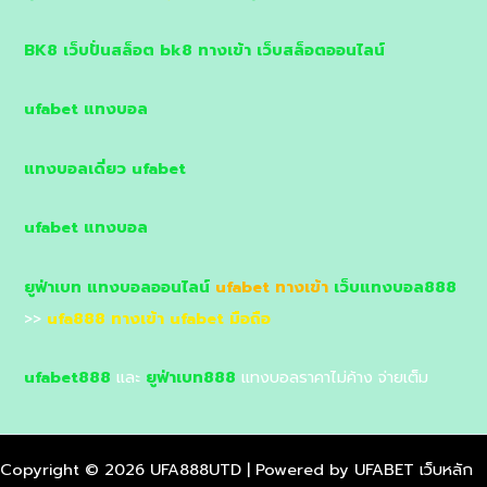
BK8
เว็บปั่นสล็อต
bk8 ทางเข้า
เว็บสล็อตออนไลน์
ufabet แทงบอล
แทงบอลเดี่ยว ufabet
ufabet แทงบอล
ยูฟ่าเบท
แทงบอลออนไลน์
ufabet ทางเข้า
เว็บแทงบอล888
>>
ufa888 ทางเข้า ufabet มือถือ
ufabet888
และ
ยูฟ่าเบท888
แทงบอลราคาไม่ค้าง จ่ายเต็ม
Copyright © 2026 UFA888UTD | Powered by UFABET เว็บหลัก