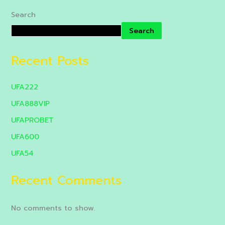
Search
Search
Recent Posts
UFA222
UFA888VIP
UFAPROBET
UFA600
UFA54
Recent Comments
No comments to show.